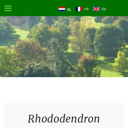
NL
FR
EN
Rhododendron