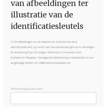
van afbeeldingen ter
illustratie van de
identificatiesleutels
(*) De afbeeldingen van de bladeren ter illustratie van deze
identificatiesleutels zijn enkel voor niet-commercieel gebruik en benodigen
de vermelding © Jan De Langhe, Plantentuin Universiteit Gent
& Arboretum Wespelaar. Voorafgaande toestemming is noodzakelijk en kan
aangevraagd worden via info@arboretumwespelaar.be.
Wetenschappelijke naam