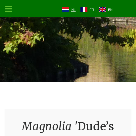
NL
FR
EN
Magnolia
'Dude’s