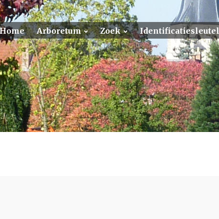
Home
Arboretum
Zoek
Identificatiesleut