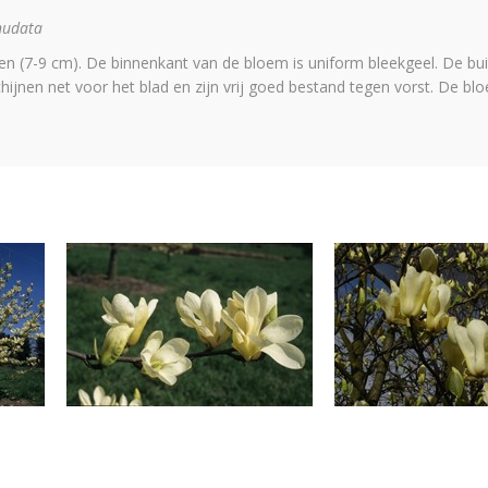
nudata
(7-9 cm). De binnenkant van de bloem is uniform bleekgeel. De buite
jnen net voor het blad en zijn vrij goed bestand tegen vorst. De bloei