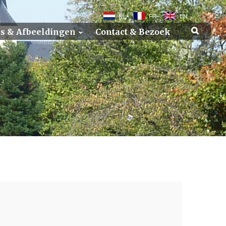
NL
FR
EN
els & Afbeeldingen
Contact & Bezoek