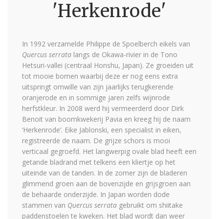
'Herkenrode'
In 1992 verzamelde Philippe de Spoelberch eikels van
Quercus serrata
langs de Okawa-rivier in de Tono
Hetsuri-vallei (centraal Honshu, Japan). Ze groeiden uit
tot mooie bomen waarbij deze er nog eens extra
uitspringt omwille van zijn jaarlijks terugkerende
oranjerode en in sommige jaren zelfs wijnrode
herfstkleur. In 2008 werd hij vermeerderd door Dirk
Benoit van boomkwekerij Pavia en kreeg hij de naam
‘Herkenrode’. Eike Jablonski, een specialist in eiken,
registreerde de naam. De grijze schors is mooi
verticaal gegroefd. Het langwerpig ovale blad heeft een
getande bladrand met telkens een kliertje op het
uiteinde van de tanden. In de zomer zijn de bladeren
glimmend groen aan de bovenzijde en grijsgroen aan
de behaarde onderzijde. In Japan worden dode
stammen van
Quercus serrata
gebruikt om shiitake
paddenstoelen te kweken. Het blad wordt dan weer