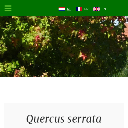
NL
FR
EN
Quercus serrata