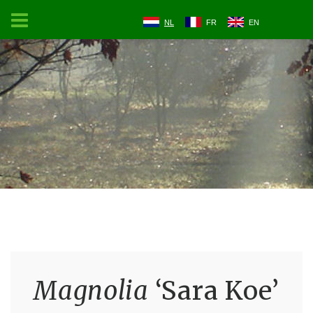
NL
FR
EN
Magnolia
‘Sara Koe’