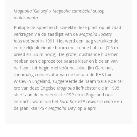
Magnolia
'Galaxy' x
Magnolia campbellii
subsp.
mollicomata
Philippe de Spoelberch kweekte deze plant op uit zaad
verkregen via de zaadlijst van de
Magnolia Society
International
in 1991. Het werd een laag vertakkende
en rijkelijk bloeiende boom met ronde habitus (7.5 m
breed en 5.5 m hoog). De grote, opstaande bloemen
hebben een dieproze tot paarse kleur en bloeien van
half april tot begin mei vóór het blad. Jim Gardiner,
toenmalig conservator van de befaamde RHS tuin
Wisley in Engeland, suggereerde de naam ‘Sara Koe’ ter
ere van deze Engelse
Magnolia
liefhebster die in 1995
stierf aan de hersenziekte PSP en in Engeland ook
herdacht wordt via het
Sara Koe PSP research
centre
en
de jaarlijkse ‘PSP
Magnolia
Day’ op 8 april.