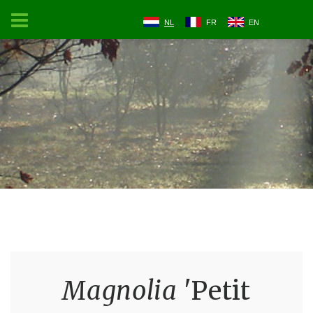
NL
FR
EN
Magnolia
'Petit