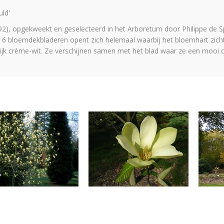
uld'
92), opgekweekt en geselecteerd in het Arboretum door Philippe de S
t 6 bloemdekbladeren opent zich helemaal waarbij het bloemhart zicht
lijk crème-wit. Ze verschijnen samen met het blad waar ze een mooi