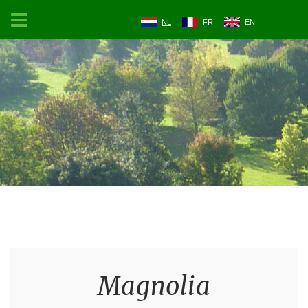
NL
FR
EN
Magnolia