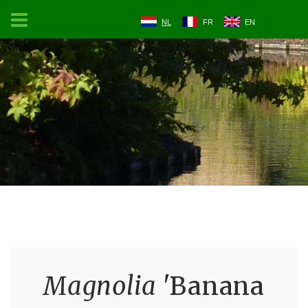
NL
FR
EN
Magnolia
'Banana