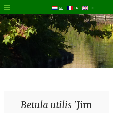
NL
FR
EN
Betula utilis
'Jim