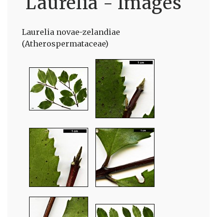
Laurelia - Images
Laurelia novae-zelandiae
(Atherospermataceae)