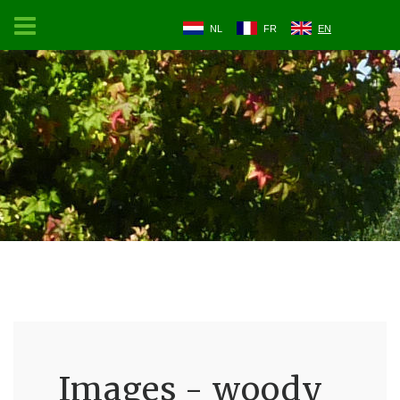
NL
FR
EN
Images - woody