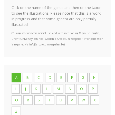
Click on the name of the genus and then on the taxon
to see the illustrations. Please note that this is a work
in progress and that some genera are only partially
illustrated.
(* images for non-commercial use, and with mentioning © Jan De Langhe,
Ghent University Botanical Garden & Arboretum Wespelaar. Prior permission
is required via info@arboretumwespelaar.be).
A
B
C
D
E
F
G
H
I
J
K
L
M
N
O
P
Q
R
S
T
U
V
W
X
Z