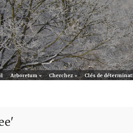
il
Arboretum
Cherchez
Clés de déterminati
ee'