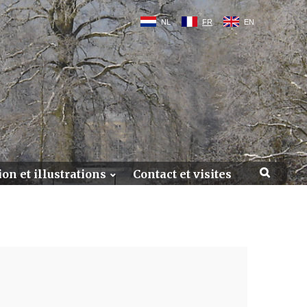
NL
FR
EN
on et illustrations
Contact et visites