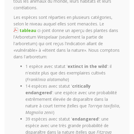
tous les animaux du monde, leurs habitats et leurs
corrélations.
Les espèces sont réparties en plusieurs catégories,
selon le niveau auquel elles sont menacées. Le
tableau
ci-joint donne un aperçu des plantes dans
l'Arboretum Wespelaar (seulement la partie de
l'arboretum) qui ont reçus l'indication allant de
«vulnérable» à «éteint dans la nature». Nous comptons
dans l'arboretum:
1 espèce avec statut '
extinct in the wild
': il
n'existe plus que des exemplaires cultivés
(
Franklinia alatamaha
)
14 espèces avec statut '
critically
endangered
': une espèce avec une probabilité
extrêmement élevée de disparaître dans la
nature à court terme (telles que
Torreya taxifolia
,
Magnolia zenii
)
39 espèces avec statut '
endangered
': une
espèce avec une très grande probabilité de
disparaître dans la nature (telles que
Fitzroya